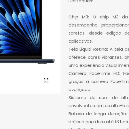
Destaques:
Chip M3: O chip M3 da 
desempenho, proporcionan
tarefas, desde edição d
aplicativos.
Tela Liquid Retina: A tela 
oferece cores vibrantes, a
uma experiência visual imers
Câmera FaceTime HD: Faç
graças à câmera FaceTim
avançado.
Sistema de som de alta
envolvente com os alto-fal
Bateria de longa duração:
bateria que dura até 18 hora