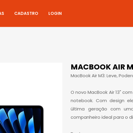
AS
CADASTRO
LOGIN
MACBOOK AIR M3
MacBook Air M3: Leve, Poder
O novo MacBook Air 13" com
notebook. Com design el
última geração com uma
companheiro ideal para o di