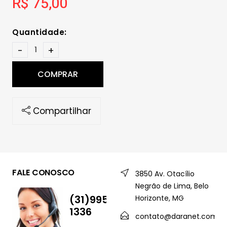
R$ 75,00
Quantidade:
-
+
COMPRAR
Compartilhar
FALE CONOSCO
3850 Av. Otacílio
Negrão de Lima, Belo
(31)99544-
Horizonte, MG
1336
contato@daranet.com.br