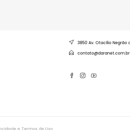
3850 Av. Otacílio Negrão 
contato@daranet.com.br
ivacidade e Termos de Uso